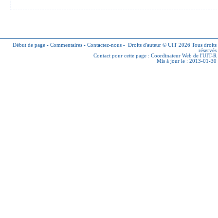
Début de page
-
Commentaires
-
Contactez-nous
-
Droits d'auteur © UIT 2026
Tous droits
réservés
Contact pour cette page :
Coordinateur Web de l'UIT-R
Mis à jour le : 2013-01-30