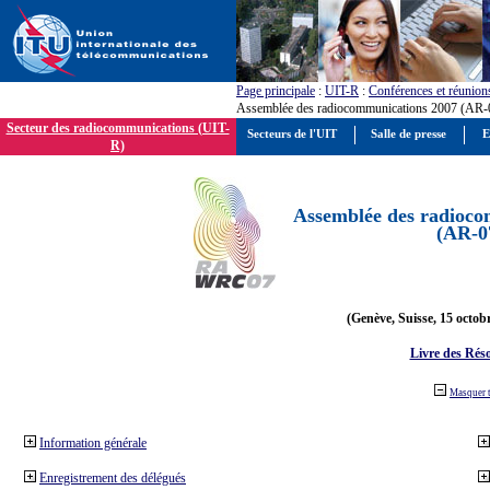
Page principale
:
UIT-R
:
Conférences et réunion
Assemblée des radiocommunications 2007 (AR-
Secteur des radiocommunications (UIT-
Secteurs de l'UIT
Salle de presse
E
R)
Assemblée des radioco
(AR-0
(Genève, Suisse, 15 octob
Livre des Réso
Masquer 
Information générale
Enregistrement des délégués