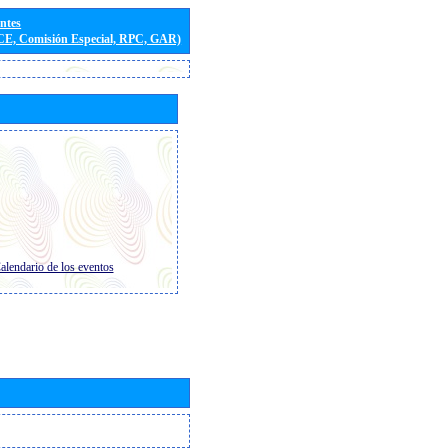
entes
(CE, Comisión Especial, RPC, GAR)
alendario de los eventos