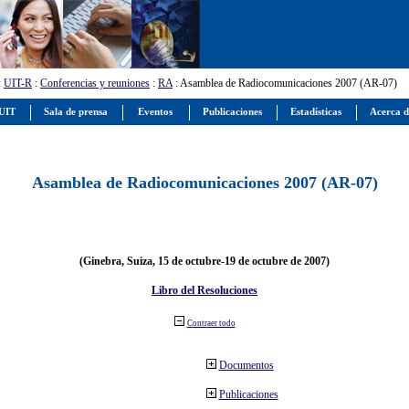
:
UIT-R
:
Conferencias y reuniones
:
RA
: Asamblea de Radiocomunicaciones 2007 (AR-07)
 UIT
Sala de prensa
Eventos
Publicaciones
Estadísticas
Acerca d
Asamblea de Radiocomunicaciones 2007 (AR-07)
(Ginebra, Suiza, 15 de octubre-19 de octubre de 2007)
Libro del Resoluciones
Contraer todo
Documentos
Publicaciones