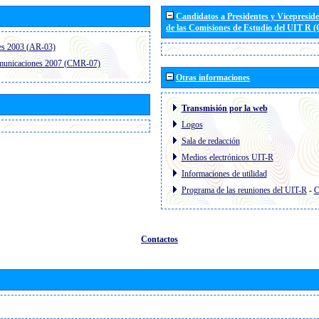
Candidatos a Presidentes y Vicepresid
de las Comisiones de Estudio del UIT R 
es 2003 (AR-03)
omunicaciones 2007 (CMR-07)
Otras informaciones
Transmisión por la web
Logos
Sala de redacción
Medios electrónicos UIT-R
Informaciones de utilidad
Programa de las reuniones del UIT-R
-
C
Contactos