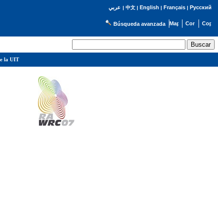
English
Français
Русский
عربي
|
中文
|
|
|
Búsqueda avanzada
e la UIT