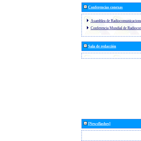
Conferencias conexas
Asamblea de Radiocomunicacion
Conferencia Mundial de Radioc
Sala de redacción
[Newsflashes]