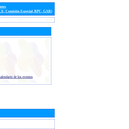
entes
(CE, Comisión Especial, RPC, GAR)
alendario de los eventos