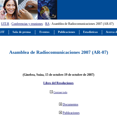
:
UIT-R
:
Conferencias y reuniones
:
RA
: Asamblea de Radiocomunicaciones 2007 (AR-07)
 UIT
Sala de prensa
Eventos
Publicaciones
Estadísticas
Acerca d
Asamblea de Radiocomunicaciones 2007 (AR-07)
(Ginebra, Suiza, 15 de octubre-19 de octubre de 2007)
Libro del Resoluciones
Contraer todo
Documentos
Publicaciones