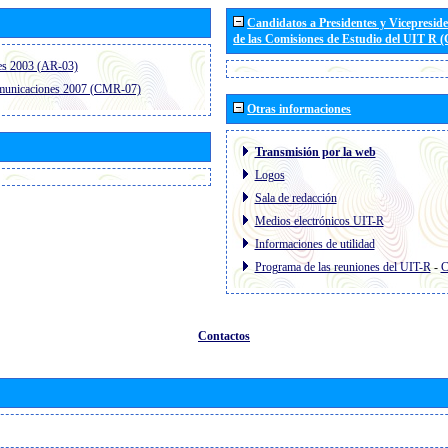
Candidatos a Presidentes y Vicepresid
de las Comisiones de Estudio del UIT R 
es 2003 (AR-03)
omunicaciones 2007 (CMR-07)
Otras informaciones
Transmisión por la web
Logos
Sala de redacción
Medios electrónicos UIT-R
Informaciones de utilidad
Programa de las reuniones del UIT-R
-
C
Contactos