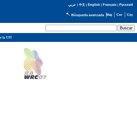
English
Français
Русский
عربي
|
中文
|
|
|
Búsqueda avanzada
e la UIT