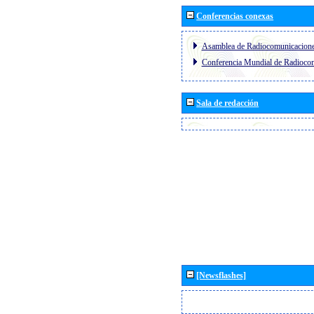
Conferencias conexas
Asamblea de Radiocomunicacion
Conferencia Mundial de Radioc
Sala de redacción
[Newsflashes]