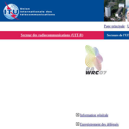
Page principale
:
Secteur des radiocommunications (UIT-R)
Secteurs de l'U
Information générale
Enregistrement des délégués