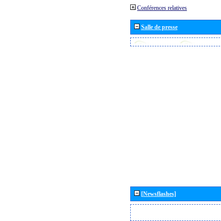
Conférences relatives
Salle de presse
[Newsflashes]