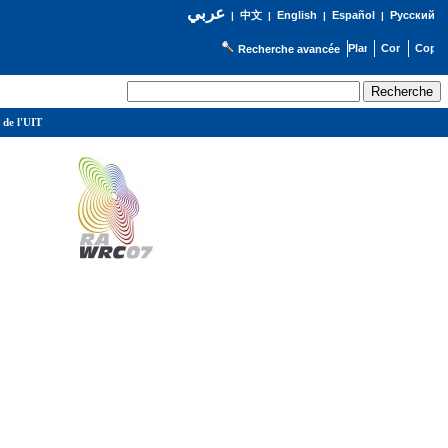
عربي
English
Español
Русский
|
中文
|
|
|
Recherche avancée
 de l'UIT