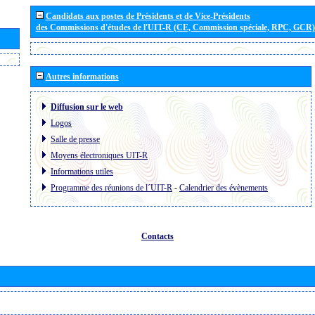
Candidats aux postes de Présidents et de Vice-Présidents
des Commissions d'études de l'UIT-R (CE, Commission spéciale, RPC, GCR)
Autres informations
Diffusion sur le web
Logos
Salle de presse
Moyens électroniques UIT-R
Informations utiles
Programme des réunions de l´UIT-R
-
Calendrier des évènements
Contacts