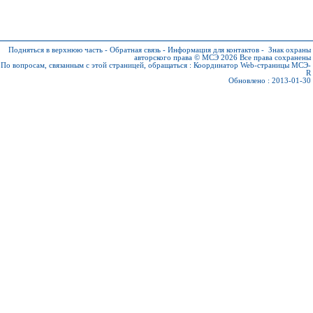
Подняться в верхнюю часть
-
Обратная связь
-
Информация для контактов
-
Знак охраны
авторского права © МСЭ 2026
Все права сохранены
По вопросам, связанным с этой страницей, обращаться :
Координатор Web-страницы МСЭ-
R
Обновлено : 2013-01-30