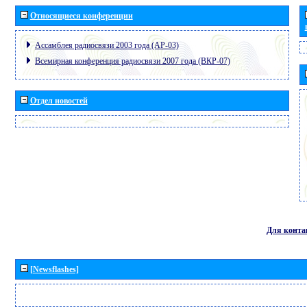
Относящиеся конференции
Ассамблея радиосвязи 2003 года (АР-03)
Всемирная конференция радиосвязи 2007 года (ВКР-07)
Отдел новостей
Для конта
[Newsflashes]