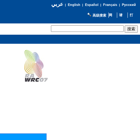
عربي
English
Español
Français
Русский
|
|
|
|
高级搜索