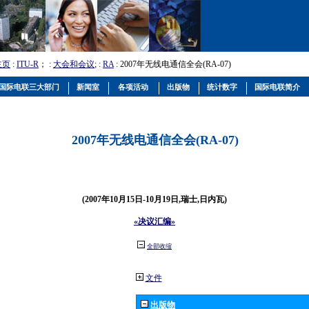
主页
:
ITU-R
； :
大会和会议
; :
RA
: 2007年无线电通信全会(RA-07)
国际电联三大部门
新闻室
各项活动
出版物
统计数字
国际电联简介
2007年无线电通信全会(RA-07)
(2007年10月15日-10月19日,瑞士,日内瓦)
«决议汇编»
全部收缩
文件
出版物