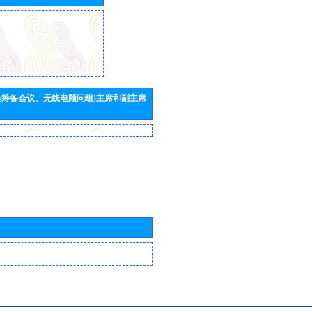
会筹备会议、无线电顾问组)主席和副主席