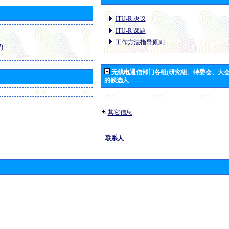
ITU-R 决议
ITU-R 课题
工作方法指导原则
)
无线电通信部门各组(研究组、特委会、大
的候选人
其它信息
联系人