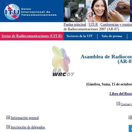
Pagína principal
:
UIT-R
:
Conferencias y reunio
de Radiocomunicaciones 2007 (AR-07)
Sector de Radiocomunicaciones (UIT-R)
Sectores de la UIT
Sala de prensa
Asamblea de Radiocom
(AR-0
(Ginebra, Suiza, 15 de octubre
Libro del Reso
Contraer 
Información general
Inscripción de delegados