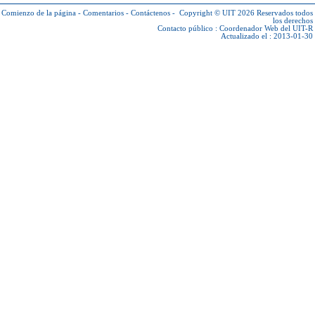
Comienzo de la página
-
Comentarios
-
Contáctenos
-
Copyright © UIT 2026
Reservados todos
los derechos
Contacto público :
Coordenador Web del UIT-R
Actualizado el : 2013-01-30