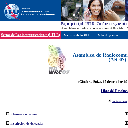
Pagína principal
:
UIT-R
:
Conferencias y reunio
Asamblea de Radiocomunicaciones 2007 (AR-07
Sector de Radiocomunicaciones (UIT-R)
Sectores de la UIT
Sala de prensa
Asamblea de Radiocomun
(AR-07)
(Ginebra, Suiza, 15 de octubre-19
Libro del Resoluci
Contraer todo
Información general
Inscripción de delegados