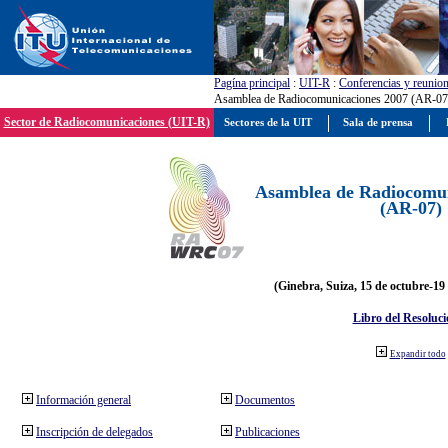
Pagína principal
:
UIT-R
:
Conferencias y reunio
Asamblea de Radiocomunicaciones 2007 (AR-07
Sector de Radiocomunicaciones (UIT-R)
Sectores de la UIT
Sala de prensa
Asamblea de Radiocomun
(AR-07)
(Ginebra, Suiza, 15 de octubre-19
Libro del Resoluci
Expandir todo
Información general
Documentos
Inscripción de delegados
Publicaciones