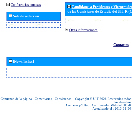
Conferencias conexas
Candidatos a Presidentes y Vicepreside
de las Comisiones de Estudio del UIT R 
Sala de redacción
Otras informaciones
Contactos
[Newsflashes]
Comienzo de la página
-
Comentarios
-
Contáctenos
-
Copyright © UIT 2026
Reservados todos
los derechos
Contacto público :
Coordenador Web del UIT-R
Actualizado el : 2013-01-30