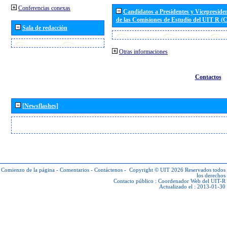
Conferencias conexas
Candidatos a Presidentes y Vicepreside
de las Comisiones de Estudio del UIT R 
Sala de redacción
Otras informaciones
Contactos
[Newsflashes]
Comienzo de la página
-
Comentarios
-
Contáctenos
-
Copyright © UIT 2026
Reservados todos
los derechos
Contacto público :
Coordenador Web del UIT-R
Actualizado el : 2013-01-30