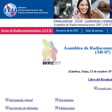
Pagína principal
:
UIT-R
:
Conferencias y reunio
Asamblea de Radiocomunicaciones 2007 (AR-07
Sector de Radiocomunicaciones (UIT-R)
Sectores de la UIT
Sala de prensa
Asamblea de Radiocomun
(AR-07)
(Ginebra, Suiza, 15 de octubre-19
Libro del Resoluci
Expandir todo
Información general
Documentos
Inscripción de delegados
Publicaciones