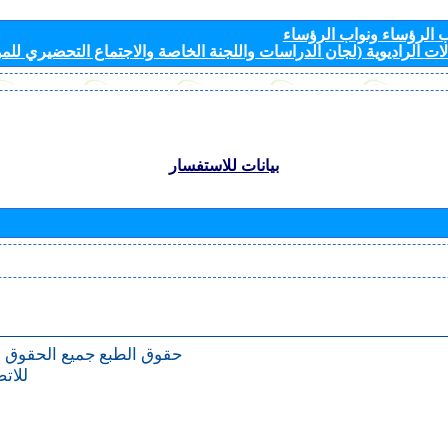
الرؤساء ونواب الرؤساء
ات الراديوية (لجان الدراسات واللجنة الخاصة والاجتماع التحضيري للمؤ
بيانات للاستفسار
حقوق الطبع
جميع الحقوق 
للات