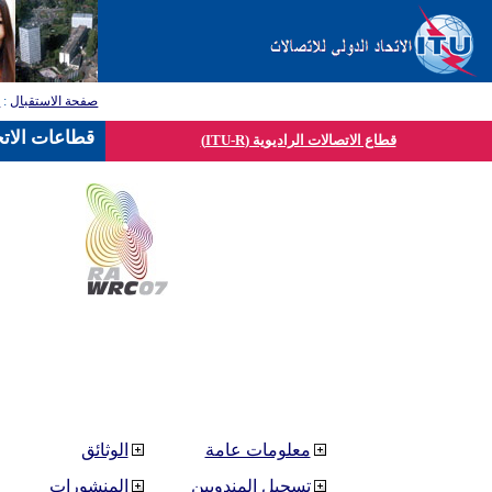
صفحة الاستقبال
:
ق
قطاعات الاتح
قطاع الاتصالات الراديوية (ITU-R)
معلومات عامة
الوثائق
تسجيل المندوبين
المنشورات