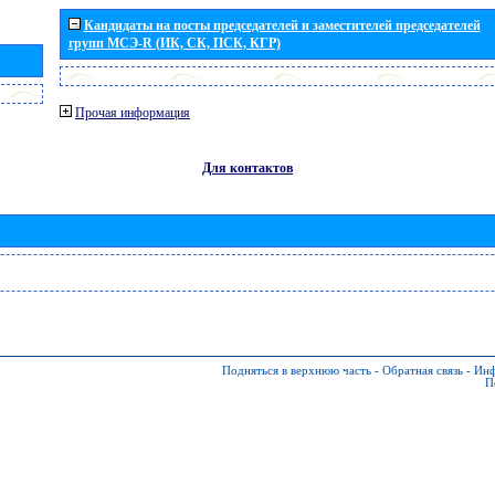
Кандидаты на посты председателей и заместителей председателей
групп МСЭ-R (ИК, СК, ПСК, КГР)
Прочая информация
Для контактов
Подняться в верхнюю часть
-
Обратная связь
-
Инф
П