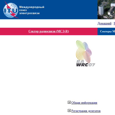
Домашний
:
Сектор радиосвязи (МСЭ-R)
Секторы 
Общая информация
Регистрация делегатов