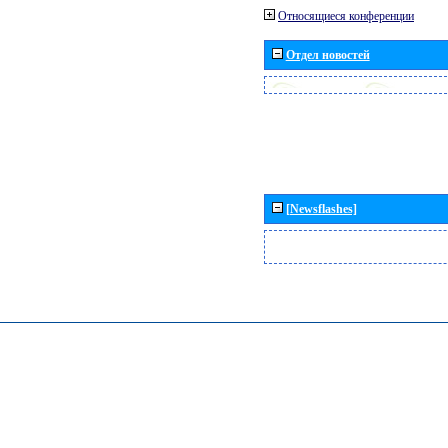
Относящиеся конференции
Отдел новостей
[Newsflashes]