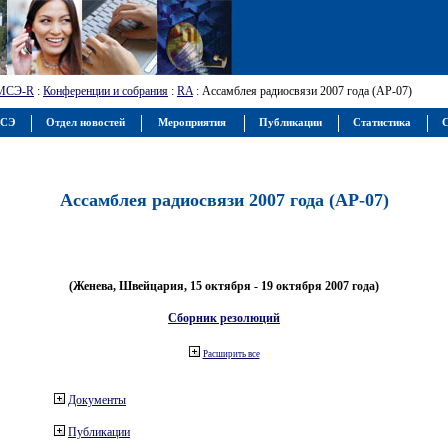
МСЭ-R
:
Конференции и собрания
:
RA
: Ассамблея радиосвязи 2007 года (АР-07)
МСЭ
Отдел новостей
Мероприятия
Публикации
Статистика
С
Ассамблея радиосвязи 2007 года (АР-07)
(Женева, Швейцария, 15 октября - 19 октября 2007 года)
Сборник резолюций
Расширить все
Документы
Публикации