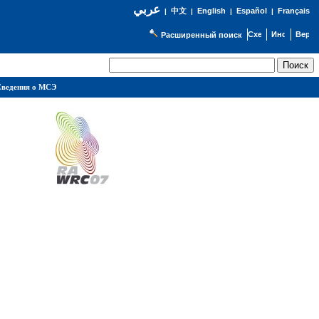
عربي
English
Español
Français
|
中文
|
|
|
Расширенный поиск
ведения о МСЭ