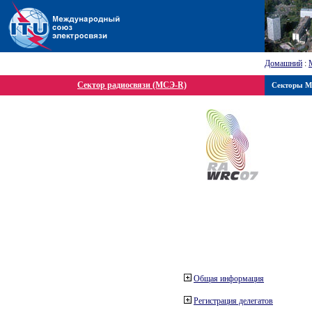
Домашний
:
Сектор радиосвязи (МСЭ-R)
Секторы 
Общая информация
Регистрация делегатов