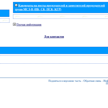
Кандидаты на посты председателей и заместителей председателей
групп МСЭ-R (ИК, СК, ПСК, КГР)
Прочая информация
Для контактов
Подняться в верхнюю часть
-
Обратная связь
-
Инф
П