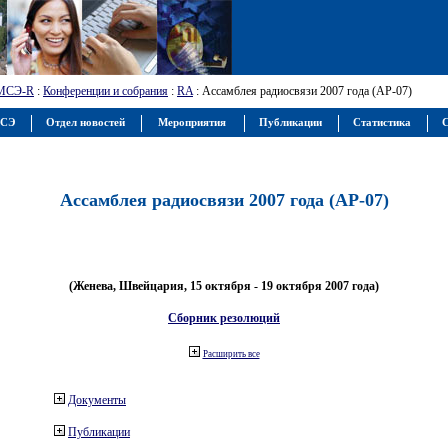
МСЭ-R
:
Конференции и собрания
:
RA
: Ассамблея радиосвязи 2007 года (АР-07)
МСЭ
Отдел новостей
Мероприятия
Публикации
Статистика
С
Ассамблея радиосвязи 2007 года (АР-07)
(Женева, Швейцария, 15 октября - 19 октября 2007 года)
Сборник резолюций
Расширить все
Документы
Публикации