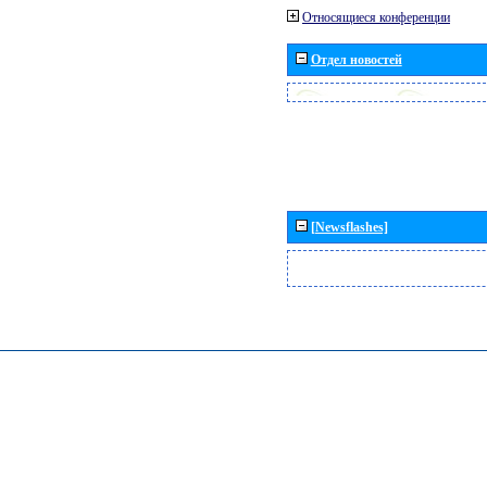
Относящиеся конференции
Отдел новостей
[Newsflashes]