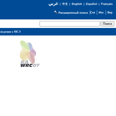
عربي
English
Español
Français
|
中文
|
|
|
Расширенный поиск
ведения о МСЭ