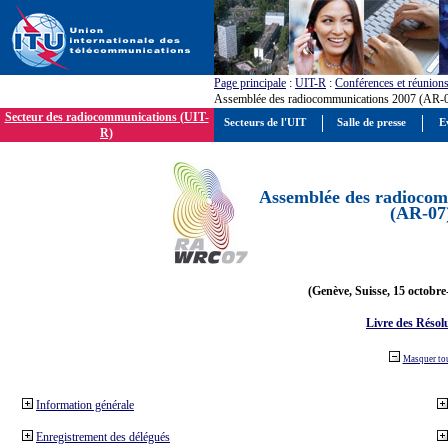
Page principale
:
UIT-R
:
Conférences et réunion
Assemblée des radiocommunications 2007 (AR-
Secteur des radiocommunications (UIT-
Secteurs de l'UIT
Salle de presse
E
R)
Assemblée des radiocom
(AR-07
(Genève, Suisse, 15 octobre
Livre des Résol
Masquer to
Information générale
Enregistrement des délégués