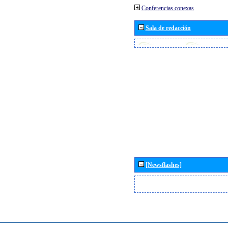
Conferencias conexas
Sala de redacción
[Newsflashes]