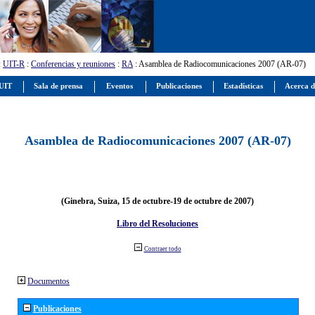
:
UIT-R
:
Conferencias y reuniones
:
RA
: Asamblea de Radiocomunicaciones 2007 (AR-07)
 UIT
Sala de prensa
Eventos
Publicaciones
Estadísticas
Acerca d
Asamblea de Radiocomunicaciones 2007 (AR-07)
(Ginebra, Suiza, 15 de octubre-19 de octubre de 2007)
Libro del Resoluciones
Contraer todo
Documentos
Publicaciones