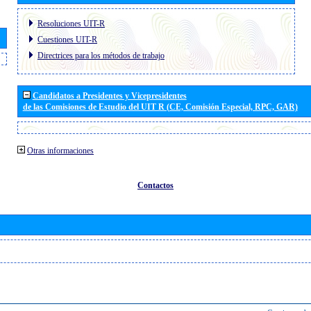
Resoluciones UIT-R
Cuestiones UIT-R
Directrices para los métodos de trabajo
Candidatos a Presidentes y Vicepresidentes
de las Comisiones de Estudio del UIT R (CE, Comisión Especial, RPC, GAR)
Otras informaciones
Contactos