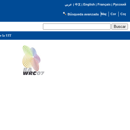
English
Français
Русский
عربي
|
中文
|
|
|
Búsqueda avanzada
e la UIT