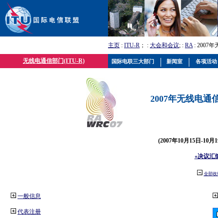
主页
:
ITU-R
； :
大会和会议
; :
RA
: 2007
无线电通信部门(ITU-R)
国际电联三大部门
新闻室
各项活动
2007年无线电通信
(2007年10月15日-10
«决议汇
全部收
一般信息
代表注册