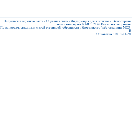
Подняться в верхнюю часть
-
Обратная связь
-
Информация для контактов
-
Знак охраны
авторского права © МСЭ 2026
Все права сохранены
По вопросам, связанным с этой страницей, обращаться :
Координатор Web-страницы МСЭ-
R
Обновлено : 2013-01-30