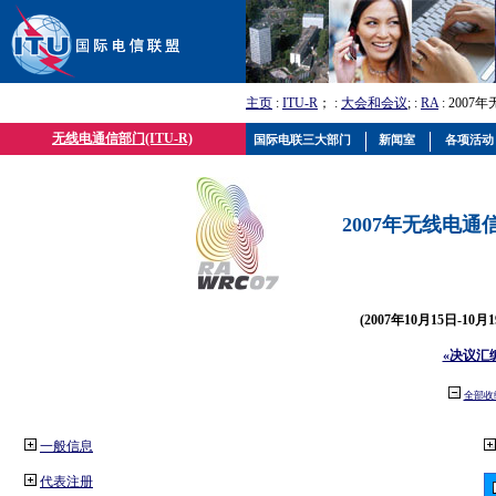
主页
:
ITU-R
； :
大会和会议
; :
RA
: 2007
无线电通信部门(ITU-R)
国际电联三大部门
新闻室
各项活动
2007年无线电通信
(2007年10月15日-10
«决议汇
全部收
一般信息
代表注册