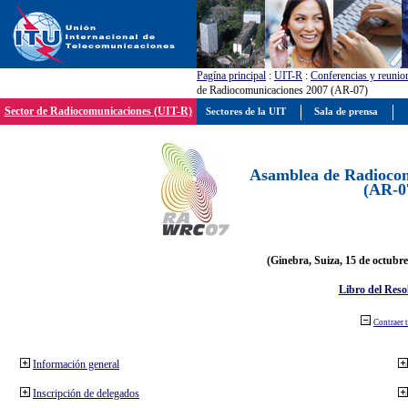
Pagína principal
:
UIT-R
:
Conferencias y reunio
de Radiocomunicaciones 2007 (AR-07)
Sector de Radiocomunicaciones (UIT-R)
Sectores de la UIT
Sala de prensa
Asamblea de Radiocom
(AR-0
(Ginebra, Suiza, 15 de octubre
Libro del Reso
Contraer 
Información general
Inscripción de delegados