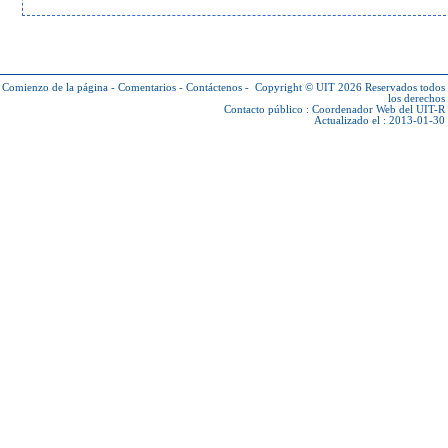
Comienzo de la página
-
Comentarios
-
Contáctenos
-
Copyright © UIT 2026
Reservados todos
los derechos
Contacto público :
Coordenador Web del UIT-R
Actualizado el : 2013-01-30