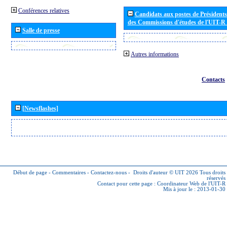
Conférences relatives
Candidats aux postes de Présidents 
des Commissions d'études de l'UIT-R
Salle de presse
Autres informations
Contacts
[Newsflashes]
Début de page
-
Commentaires
-
Contactez-nous
-
Droits d'auteur © UIT 2026
Tous droits
réservés
Contact pour cette page :
Coordinateur Web de l'UIT-R
Mis à jour le : 2013-01-30