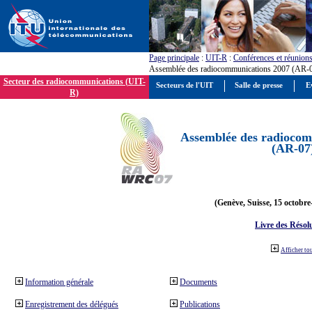
Page principale
:
UIT-R
:
Conférences et réunion
Assemblée des radiocommunications 2007 (AR-
Secteur des radiocommunications (UIT-
Secteurs de l'UIT
Salle de presse
E
R)
Assemblée des radiocom
(AR-07
(Genève, Suisse, 15 octobre
Livre des Résol
Afficher to
Information générale
Documents
Enregistrement des délégués
Publications