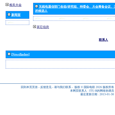
相关大会
无线电通信部门各组(研究组、特委会、大会筹备会议、
的候选人
新闻室
其它信息
联系人
[Newsflashes]
回到本页页首
-
反馈意见
-
请与我们联系
-
版权 © 国际电联 2026
版权所有
本网页联系人 :
ITU-R的网络协调员
最近更新日期 : 2013-01-30