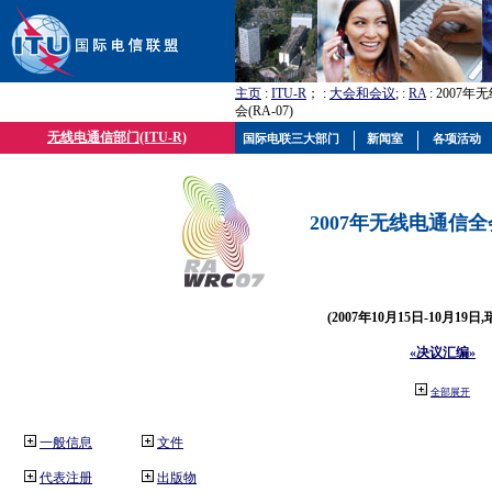
主页
:
ITU-R
； :
大会和会议
; :
RA
: 2007
会(RA-07)
无线电通信部门(ITU-R)
国际电联三大部门
新闻室
各项活动
2007年无线电通信全会(
(2007年10月15日-10月19日
«决议汇编»
全部展开
一般信息
文件
代表注册
出版物