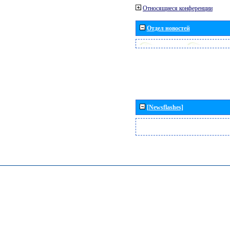
Относящиеся конференции
Отдел новостей
[Newsflashes]