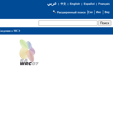
عربي
English
Español
Français
|
中文
|
|
|
Расширенный поиск
ведения о МСЭ