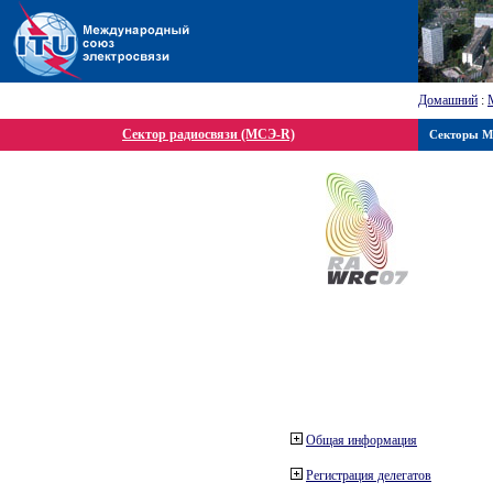
Домашний
:
Сектор радиосвязи (МСЭ-R)
Секторы 
Общая информация
Регистрация делегатов