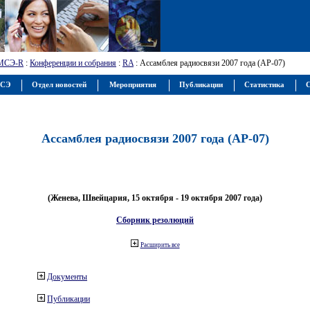
МСЭ-R
:
Конференции и собрания
:
RA
: Ассамблея радиосвязи 2007 года (АР-07)
МСЭ
Отдел новостей
Мероприятия
Публикации
Статистика
С
Ассамблея радиосвязи 2007 года (АР-07)
(Женева, Швейцария, 15 октября - 19 октября 2007 года)
Сборник резолюций
Расширить все
Документы
Публикации