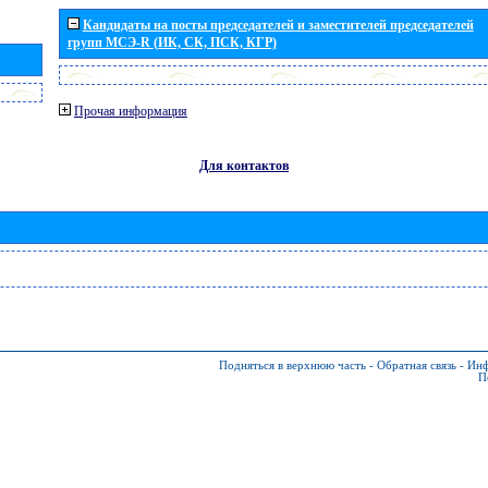
Кандидаты на посты председателей и заместителей председателей
групп МСЭ-R (ИК, СК, ПСК, КГР)
Прочая информация
Для контактов
Подняться в верхнюю часть
-
Обратная связь
-
Инф
П