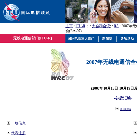
主页
:
ITU-R
； :
大会和会议
; :
RA
: 2007
会(RA-07)
无线电通信部门(ITU-R)
国际电联三大部门
新闻室
各项活动
2007年无线电通信全会(
(2007年10月15日-10月19日
«决议汇编»
全部收缩
一般信息
代表注册