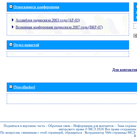
Относящиеся конференции
Ассамблея радиосвязи 2003 года (АР-03)
Всемирная конференция радиосвязи 2007 года (ВКР-07)
Отдел новостей
Для контакто
[Newsflashes]
Подняться в верхнюю часть
-
Обратная связь
-
Информация для контактов
-
Знак охраны
авторского права © МСЭ 2026
Все права сохранены
По вопросам, связанным с этой страницей, обращаться :
Координатор Web-страницы МСЭ-
R