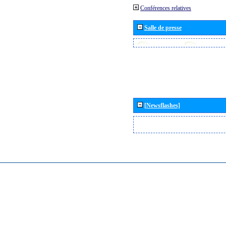
Conférences relatives
Salle de presse
[Newsflashes]