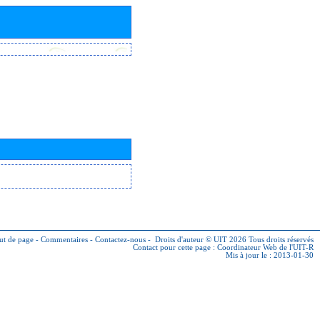
ut de page
-
Commentaires
-
Contactez-nous
-
Droits d'auteur © UIT 2026
Tous droits réservés
Contact pour cette page :
Coordinateur Web de l'UIT-R
Mis à jour le : 2013-01-30