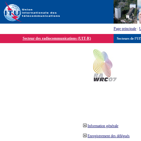
Page principale
:
Secteur des radiocommunications (UIT-R)
Secteurs de l'U
Information générale
Enregistrement des délégués