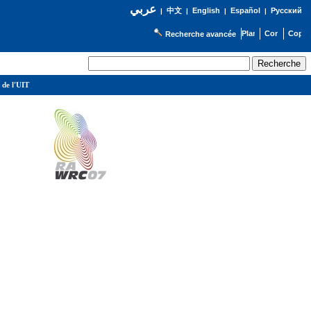
عربي
English
Español
Русский
|
中文
|
|
|
Recherche avancée
 de l'UIT