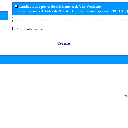
Candidats aux postes de Présidents et de Vice-Présidents
des Commissions d'études de l'UIT-R (CE, Commission spéciale, RPC, GCR)
Autres informations
Contacts
Déb