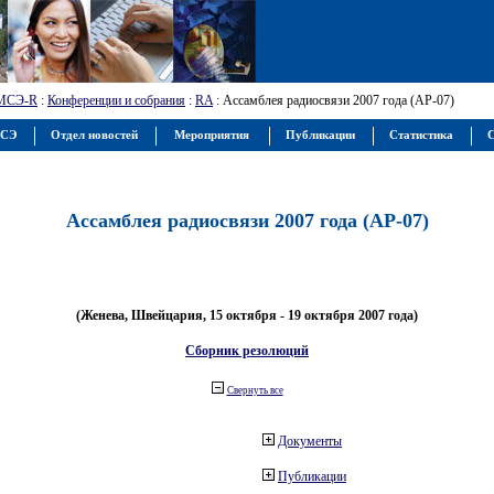
МСЭ-R
:
Конференции и собрания
:
RA
: Ассамблея радиосвязи 2007 года (АР-07)
МСЭ
Отдел новостей
Мероприятия
Публикации
Статистика
С
Ассамблея радиосвязи 2007 года (АР-07)
(Женева, Швейцария, 15 октября - 19 октября 2007 года)
Сборник резолюций
Свернуть все
Документы
Публикации