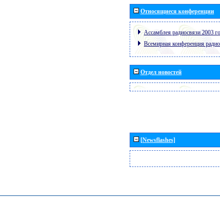
Относящиеся конференции
Ассамблея радиосвязи 2003 го
Всемирная конференция радио
Отдел новостей
[Newsflashes]