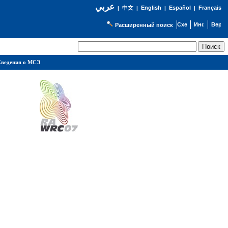
عربي
English
Español
Français
|
中文
|
|
|
Расширенный поиск
ведения о МСЭ