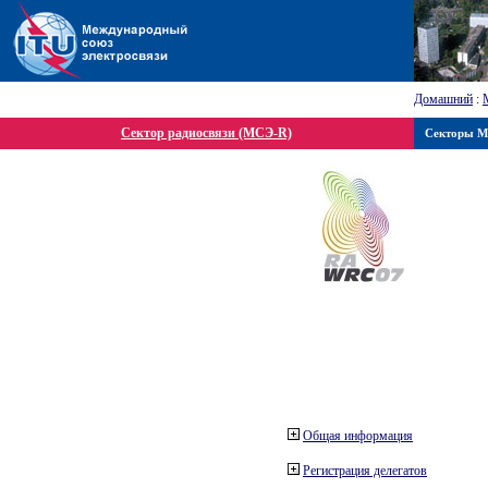
Домашний
:
Сектор радиосвязи (МСЭ-R)
Секторы 
Общая информация
Регистрация делегатов