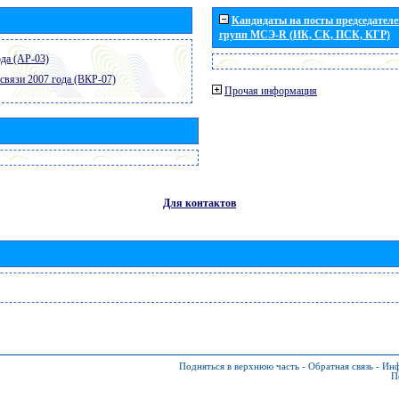
Кандидаты на посты председателей
групп МСЭ-R (ИК, СК, ПСК, КГР)
да (АР-03)
связи 2007 года (ВКР-07)
Прочая информация
Для контактов
Подняться в верхнюю часть
-
Обратная связь
-
Инф
П