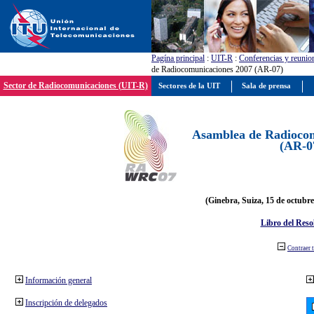
Pagína principal
:
UIT-R
:
Conferencias y reunio
de Radiocomunicaciones 2007 (AR-07)
Sector de Radiocomunicaciones (UIT-R)
Sectores de la UIT
Sala de prensa
Asamblea de Radiocom
(AR-0
(Ginebra, Suiza, 15 de octubre
Libro del Reso
Contraer 
Información general
Inscripción de delegados