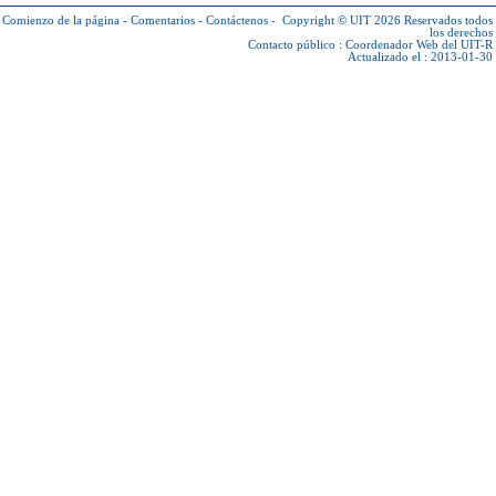
Comienzo de la página
-
Comentarios
-
Contáctenos
-
Copyright © UIT 2026
Reservados todos
los derechos
Contacto público :
Coordenador Web del UIT-R
Actualizado el : 2013-01-30