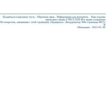
Подняться в верхнюю часть
-
Обратная связь
-
Информация для контактов
-
Знак охраны
авторского права © МСЭ 2026
Все права сохранены
По вопросам, связанным с этой страницей, обращаться :
Координатор Web-страницы МСЭ-
R
Обновлено : 2013-01-30