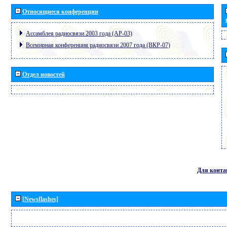
Относящиеся конференции
Ассамблея радиосвязи 2003 года (АР-03)
Всемирная конференция радиосвязи 2007 года (ВКР-07)
Отдел новостей
Для конта
[Newsflashes]