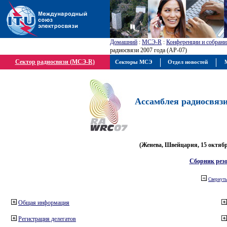
Домашний
:
МСЭ-R
:
Конференции и собрани
радиосвязи 2007 года (АР-07)
Сектор радиосвязи (МСЭ-R)
Секторы МСЭ
Отдел новостей
М
Ассамблея радиосвязи 
(Женева, Швейцария, 15 октября
Сборник рез
Свернуть
Общая информация
Регистрация делегатов