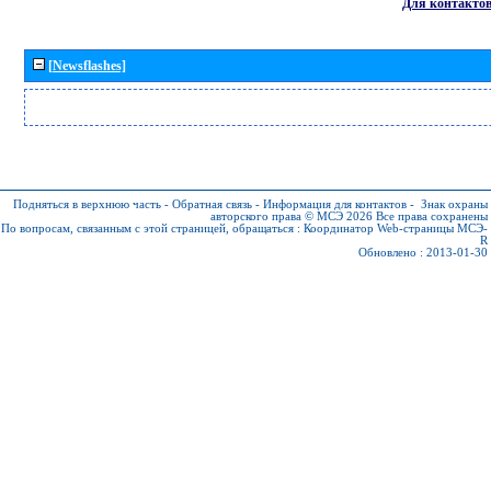
Для контакто
[Newsflashes]
Подняться в верхнюю часть
-
Обратная связь
-
Информация для контактов
-
Знак охраны
авторского права © МСЭ 2026
Все права сохранены
По вопросам, связанным с этой страницей, обращаться :
Координатор Web-страницы МСЭ-
R
Обновлено : 2013-01-30