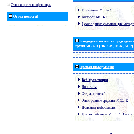
Относящиеся конференции
Резолюции МСЭ-R
Отдел новостей
Вопросы МСЭ-R
Руководящие указания для метод
Кандидаты на посты председател
групп МСЭ-R (ИК, СК, ПСК, КГР)
Прочая информация
Веб-трансляция
Логотипы
Отдел новостей
Электронные средства МСЭ-R
Полезная информация
График собраний МСЭ-R
-
Сессии