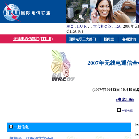
主页
:
ITU-R
； :
大会和会议
; :
RA
: 2007
会(RA-07)
无线电通信部门(ITU-R)
国际电联三大部门
新闻室
各项活动
2007年无线电通信全会(
(2007年10月15日-10月19日
«决议汇编»
全部收缩
一般信息
邀请函、注册和其它函件