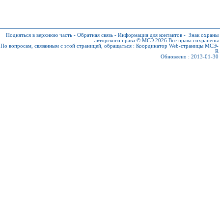
Подняться в верхнюю часть
-
Обратная связь
-
Информация для контактов
-
Знак охраны
авторского права © МСЭ 2026
Все права сохранены
По вопросам, связанным с этой страницей, обращаться :
Координатор Web-страницы МСЭ-
R
Обновлено : 2013-01-30