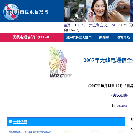
主页
:
ITU-R
； :
大会和会议
; :
RA
: 2007
会(RA-07)
无线电通信部门(ITU-R)
国际电联三大部门
新闻室
各项活动
2007年无线电通信全会(
(2007年10月15日-10月19日
«决议汇编»
全部收缩
一般信息
邀请函、注册和其它函件