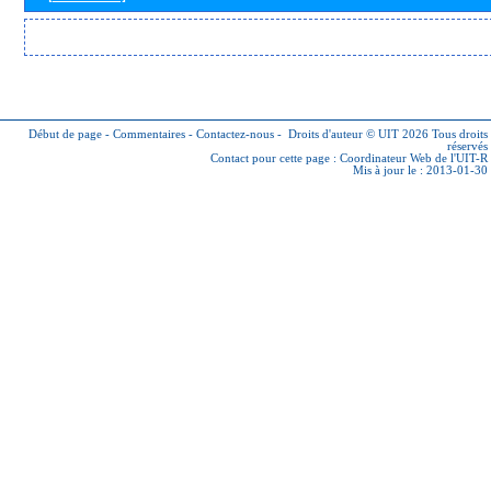
Début de page
-
Commentaires
-
Contactez-nous
-
Droits d'auteur © UIT 2026
Tous droits
réservés
Contact pour cette page :
Coordinateur Web de l'UIT-R
Mis à jour le : 2013-01-30