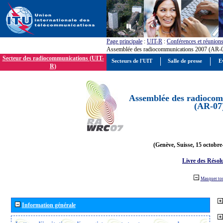
Page principale
:
UIT-R
:
Conférences et réunion
Assemblée des radiocommunications 2007 (AR-
Secteur des radiocommunications (UIT-
Secteurs de l'UIT
Salle de presse
E
R)
Assemblée des radiocom
(AR-07
(Genève, Suisse, 15 octobre
Livre des Résol
Masquer to
Information générale