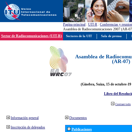
Pagína principal
:
UIT-R
:
Conferencias y reunio
Asamblea de Radiocomunicaciones 2007 (AR-07
Sector de Radiocomunicaciones (UIT-R)
Sectores de la UIT
Sala de prensa
Asamblea de Radiocomun
(AR-07)
(Ginebra, Suiza, 15 de octubre-19
Libro del Resoluci
Contraer todo
Información general
Documentos
Inscripción de delegados
Publicaciones