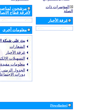
المؤتمرات ذات
مرشحون لمناصب 
الصلة
لأفرقة قطاع الاتصال
غرفة الأخبار
معلومات أخرى
بث على شبكة ا
الشعارات
غرفة الأخبار
التسهيلات الإلكت
معلومات مفيدة
الجدول الزمني ل
دورات الاجتماع
[Newsflashes]