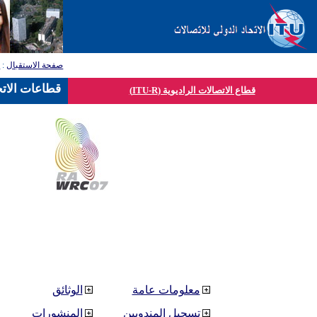
صفحة الاستقبال
:
ق
قطاعات الاتح
قطاع الاتصالات الراديوية (ITU-R)
معلومات عامة
الوثائق
تسجيل المندوبين
المنشورات