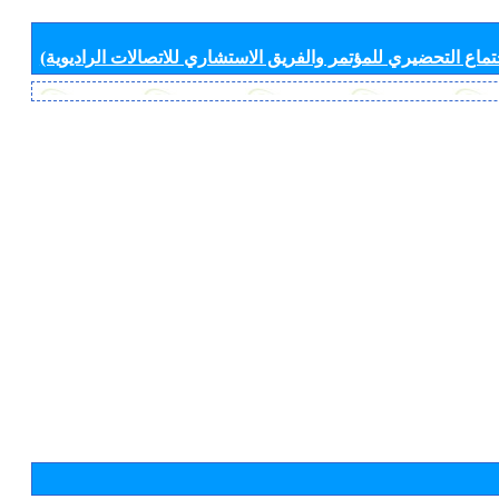
جتماع التحضيري للمؤتمر والفريق الاستشاري للاتصالات الراديوية)