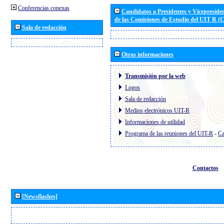
Conferencias conexas
Candidatos a Presidentes y Vicepreside
de las Comisiones de Estudio del UIT R 
Sala de redacción
Otras informaciones
Transmisión por la web
Logos
Sala de redacción
Medios electrónicos UIT-R
Informaciones de utilidad
Programa de las reuniones del UIT-R
-
Ca
Contactos
[Newsflashes]