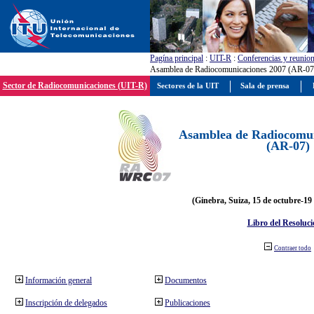
Pagína principal
:
UIT-R
:
Conferencias y reunio
Asamblea de Radiocomunicaciones 2007 (AR-07
Sector de Radiocomunicaciones (UIT-R)
Sectores de la UIT
Sala de prensa
Asamblea de Radiocomun
(AR-07)
(Ginebra, Suiza, 15 de octubre-19
Libro del Resoluci
Contraer todo
Información general
Documentos
Inscripción de delegados
Publicaciones