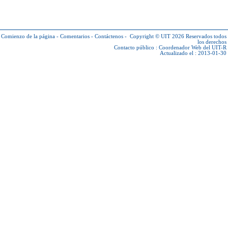
Comienzo de la página
-
Comentarios
-
Contáctenos
-
Copyright © UIT 2026
Reservados todos
los derechos
Contacto público :
Coordenador Web del UIT-R
Actualizado el : 2013-01-30