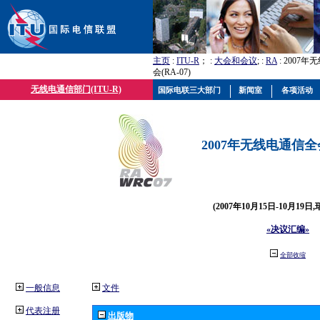
主页
:
ITU-R
； :
大会和会议
; :
RA
: 2007
会(RA-07)
无线电通信部门(ITU-R)
国际电联三大部门
新闻室
各项活动
2007年无线电通信全会(
(2007年10月15日-10月19日
«决议汇编»
全部收缩
一般信息
文件
代表注册
出版物