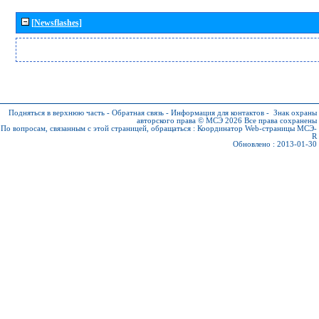
[Newsflashes]
Подняться в верхнюю часть
-
Обратная связь
-
Информация для контактов
-
Знак охраны
авторского права © МСЭ 2026
Все права сохранены
По вопросам, связанным с этой страницей, обращаться :
Координатор Web-страницы МСЭ-
R
Обновлено : 2013-01-30