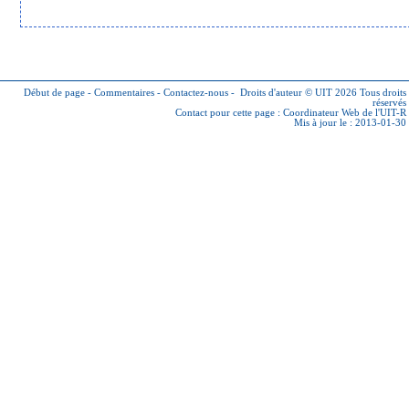
Début de page
-
Commentaires
-
Contactez-nous
-
Droits d'auteur © UIT 2026
Tous droits
réservés
Contact pour cette page :
Coordinateur Web de l'UIT-R
Mis à jour le : 2013-01-30