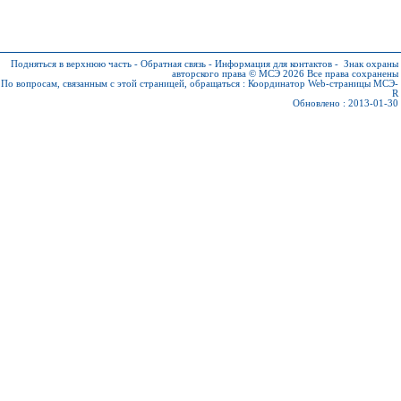
Подняться в верхнюю часть
-
Обратная связь
-
Информация для контактов
-
Знак охраны
авторского права © МСЭ 2026
Все права сохранены
По вопросам, связанным с этой страницей, обращаться :
Координатор Web-страницы МСЭ-
R
Обновлено : 2013-01-30