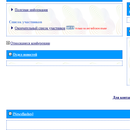
Полезная информация
Список участников
Окончательный список участников
только на английском языке
Относящиеся конференции
Отдел новостей
Для конта
[Newsflashes]