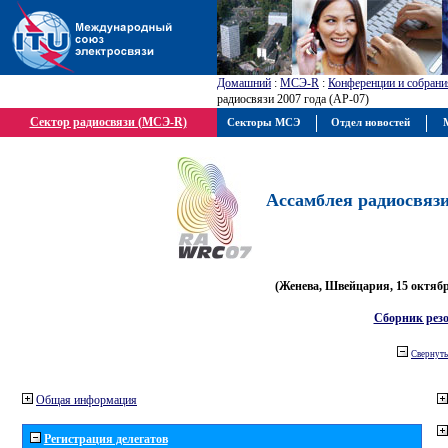
Домашний
:
МСЭ-R
:
Конференции и собрани
радиосвязи 2007 года (АР-07)
Сектор радиосвязи (МСЭ-R)
Секторы МСЭ
Отдел новостей
М
Ассамблея радиосвязи 
(Женева, Швейцария, 15 октября
Сборник рез
Свернуть
Общая информация
Регистрация делегатов