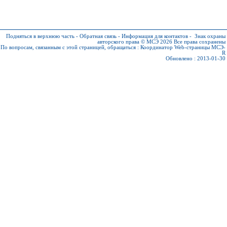
Подняться в верхнюю часть
-
Обратная связь
-
Информация для контактов
-
Знак охраны
авторского права © МСЭ 2026
Все права сохранены
По вопросам, связанным с этой страницей, обращаться :
Координатор Web-страницы МСЭ-
R
Обновлено : 2013-01-30