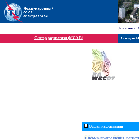
Домашний
:
Сектор радиосвязи (МСЭ-R)
Секторы 
Общая информация
Письма-приглашения, регист