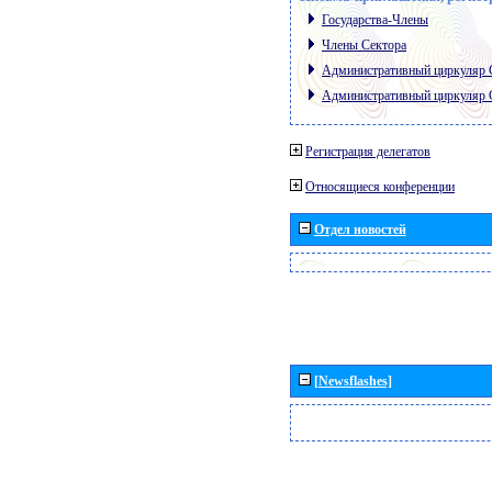
Государства-Члены
Члены Сектора
Административный циркуляр
Административный циркуляр
Регистрация делегатов
Относящиеся конференции
Отдел новостей
[Newsflashes]