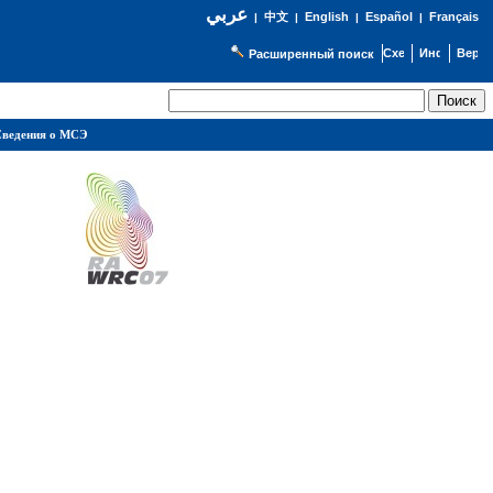
عربي
English
Español
Français
|
中文
|
|
|
Расширенный поиск
ведения о МСЭ