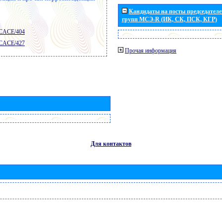
Кандидаты на посты председателей
групп МСЭ-R (ИК, СК, ПСК, КГР)
 CACE/404
 CACE/427
Прочая информация
Для контактов