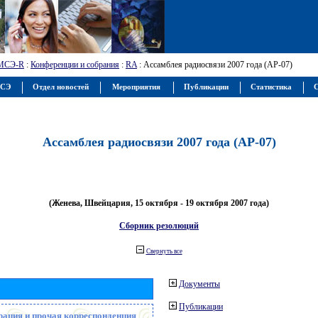
МСЭ-R
:
Конференции и собрания
:
RA
: Ассамблея радиосвязи 2007 года (АР-07)
МСЭ
Отдел новостей
Мероприятия
Публикации
Статистика
С
Ассамблея радиосвязи 2007 года (АР-07)
(Женева, Швейцария, 15 октября - 19 октября 2007 года)
Сборник резолюций
Свернуть все
Документы
Публикации
рация и прочая корреспонденция