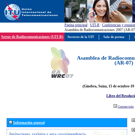
Pagína principal
:
UIT-R
:
Conferencias y reunio
Asamblea de Radiocomunicaciones 2007 (AR-07
Sector de Radiocomunicaciones (UIT-R)
Sectores de la UIT
Sala de prensa
Asamblea de Radiocomun
(AR-07)
(Ginebra, Suiza, 15 de octubre-19
Libro del Resoluci
Contraer todo
Información general
Invitaciones, registro y otra correspondencia