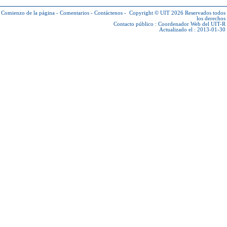
Comienzo de la página
-
Comentarios
-
Contáctenos
-
Copyright © UIT 2026
Reservados todos
los derechos
Contacto público :
Coordenador Web del UIT-R
Actualizado el : 2013-01-30