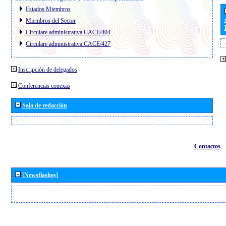
Estados Miembros
Miembros del Sector
Circulare administrativa CACE/404
Circulare administrativa CACE/427
Inscripción de delegados
Conferencias conexas
Sala de redacción
Contactos
[Newsflashes]