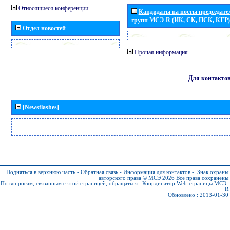
Относящиеся конференции
Кандидаты на посты председател
групп МСЭ-R (ИК, СК, ПСК, КГР)
Отдел новостей
Прочая информация
Для контакто
[Newsflashes]
Подняться в верхнюю часть
-
Обратная связь
-
Информация для контактов
-
Знак охраны
авторского права © МСЭ 2026
Все права сохранены
По вопросам, связанным с этой страницей, обращаться :
Координатор Web-страницы МСЭ-
R
Обновлено : 2013-01-30