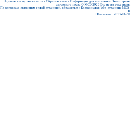
Подняться в верхнюю часть
-
Обратная связь
-
Информация для контактов
-
Знак охраны
авторского права © МСЭ 2026
Все права сохранены
По вопросам, связанным с этой страницей, обращаться :
Координатор Web-страницы МСЭ-
R
Обновлено : 2013-01-30