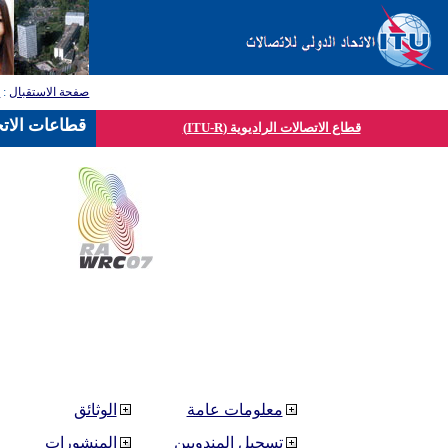
صفحة الاستقبال
:
ق
قطاعات الاتح
قطاع الاتصالات الراديوية (ITU-R)
معلومات عامة
الوثائق
تسجيل المندوبين
المنشورات