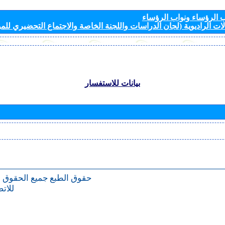
الرؤساء ونواب الرؤساء
ات الراديوية (لجان الدراسات واللجنة الخاصة والاجتماع التحضيري للمؤ
بيانات للاستفسار
حقوق الطبع
جميع الحقوق 
للات