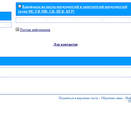
Кандидаты на посты председателей и заместителей председателей
групп МСЭ-R (ИК, СК, ПСК, КГР)
Прочая информация
Для контактов
Подняться в верхнюю часть
-
Обратная связь
-
Инф
П