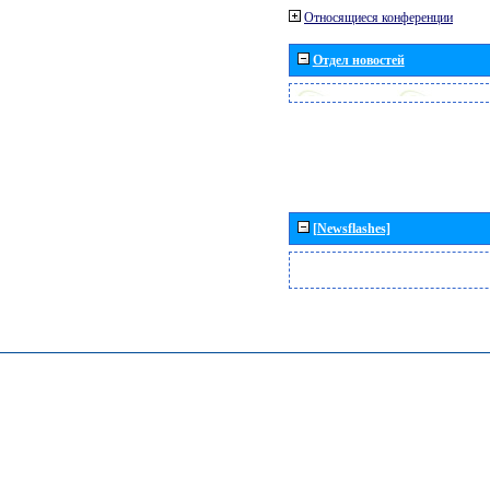
Относящиеся конференции
Отдел новостей
[Newsflashes]