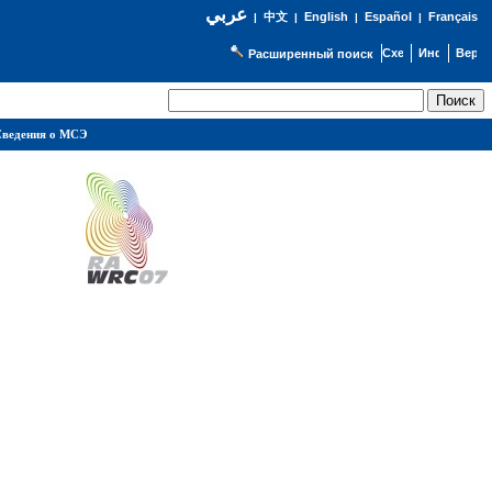
عربي
English
Español
Français
|
中文
|
|
|
Расширенный поиск
ведения о МСЭ