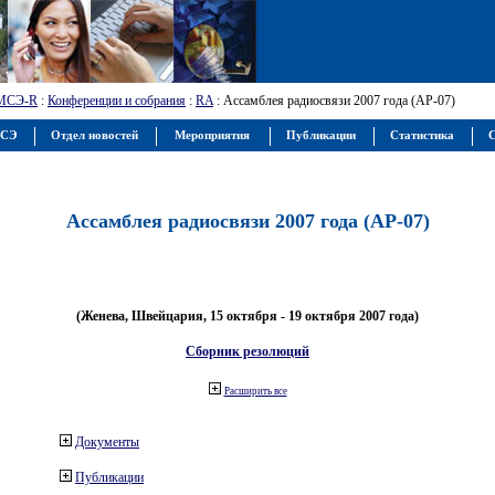
МСЭ-R
:
Конференции и собрания
:
RA
: Ассамблея радиосвязи 2007 года (АР-07)
МСЭ
Отдел новостей
Мероприятия
Публикации
Статистика
С
Ассамблея радиосвязи 2007 года (АР-07)
(Женева, Швейцария, 15 октября - 19 октября 2007 года)
Сборник резолюций
Расширить все
Документы
Публикации