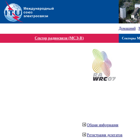
Домашний
:
Сектор радиосвязи (МСЭ-R)
Секторы 
Общая информация
Регистрация делегатов