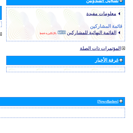
تسجيل المندوبين
معلومات مفيدة
قائمة المشاركين
القائمة النهائية للمشاركين
بالإنكليزية فقط
المؤتمرات ذات الصلة
غرفة الأخبار
[Newsflashes]