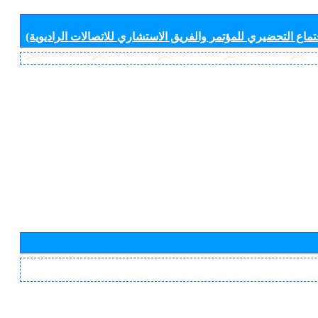
جتماع التحضيري للمؤتمر والفريق الاستشاري للاتصالات الراديوية)