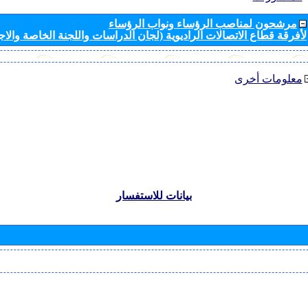
مرشحون لمناصب الرؤساء ونواب الرؤساء
لأفرقة قطاع الاتصالات الراديوية (لجان الدراسات واللجنة الخاصة والا
معلومات أخرى
بيانات للاستفسار