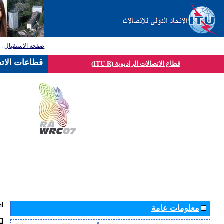
صفحة الاستقبال
:
ق
قطاعات الاتح
قطاع الاتصالات الراديوية (ITU-R)
معلومات عامة