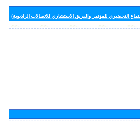
جتماع التحضيري للمؤتمر والفريق الاستشاري للاتصالات الراديوية)