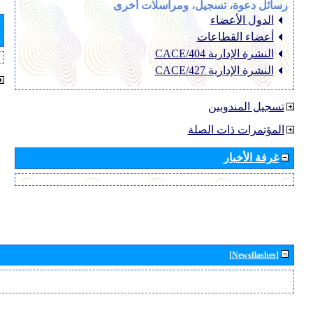
رسائل دعوة، تسجيل، ومراسلات أخرى
الدول الأعضاء
أعضاء القطاعات
النشرة الإدارية CACE/404
النشرة الإدارية CACE/427
تسجيل المندوبين
المؤتمرات ذات الصلة
غرفة الأخبار
[Newsflashes]