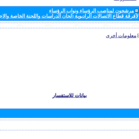
مرشحون لمناصب الرؤساء ونواب الرؤساء
لأفرقة قطاع الاتصالات الراديوية (لجان الدراسات واللجنة الخاصة والا
معلومات أخرى
بيانات للاستفسار